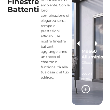
Finestre
rinnovare il tuo
ambiente. Con la
Battenti
loro
combinazione di
eleganza senza
tempo e
prestazioni
affidabili, le
nostre finestre
battenti
S77
M9660
M9660
aggiungeranno
Phos
Alluminio
Wood
un tocco di
charme e
Clicca
Clicca
Clicca
funzionalità alla
e
e
e
tua casa o al tuo
scopri
scopri
scopri
edificio.
di più
di più
di più